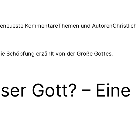
ge
neueste Kommentare
Themen und Autoren
Christlic
nser Gott? – Ein