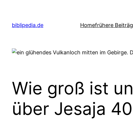
Zum
Inhalt
springen
biblipedia.de
Home
frühere Beiträ
Wie groß ist u
über Jesaja 40