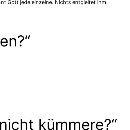
t Gott jede einzelne. Nichts entgleitet ihm.
hen?“
h nicht kümmere?“