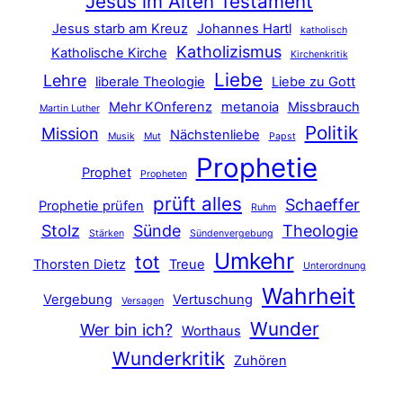
Jesus im Alten Testament
Jesus starb am Kreuz
Johannes Hartl
katholisch
Katholizismus
Katholische Kirche
Kirchenkritik
Liebe
Lehre
liberale Theologie
Liebe zu Gott
Mehr KOnferenz
metanoia
Missbrauch
Martin Luther
Politik
Mission
Nächstenliebe
Musik
Mut
Papst
Prophetie
Prophet
Propheten
prüft alles
Schaeffer
Prophetie prüfen
Ruhm
Stolz
Sünde
Theologie
Stärken
Sündenvergebung
Umkehr
tot
Thorsten Dietz
Treue
Unterordnung
Wahrheit
Vergebung
Vertuschung
Versagen
Wunder
Wer bin ich?
Worthaus
Wunderkritik
Zuhören