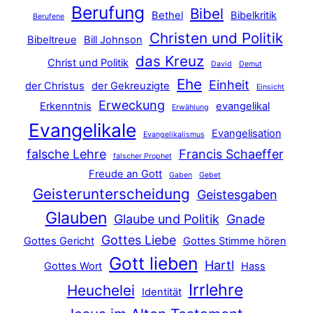
Berufung
Bibel
Bethel
Bibelkritik
Berufene
Christen und Politik
Bibeltreue
Bill Johnson
das Kreuz
Christ und Politik
David
Demut
Ehe
Einheit
der Christus
der Gekreuzigte
Einsicht
Erweckung
Erkenntnis
evangelikal
Erwählung
Evangelikale
Evangelisation
Evangelikalismus
falsche Lehre
Francis Schaeffer
falscher Prophet
Freude an Gott
Gaben
Gebet
Geisterunterscheidung
Geistesgaben
Glauben
Glaube und Politik
Gnade
Gottes Liebe
Gottes Gericht
Gottes Stimme hören
Gott lieben
Hartl
Gottes Wort
Hass
Irrlehre
Heuchelei
Identität