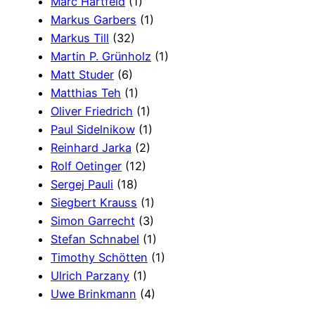
Marc Hartfeld
(1)
Markus Garbers
(1)
Markus Till
(32)
Martin P. Grünholz
(1)
Matt Studer
(6)
Matthias Teh
(1)
Oliver Friedrich
(1)
Paul Sidelnikow
(1)
Reinhard Jarka
(2)
Rolf Oetinger
(12)
Sergej Pauli
(18)
Siegbert Krauss
(1)
Simon Garrecht
(3)
Stefan Schnabel
(1)
Timothy Schötten
(1)
Ulrich Parzany
(1)
Uwe Brinkmann
(4)
Viktor Janke
(6)